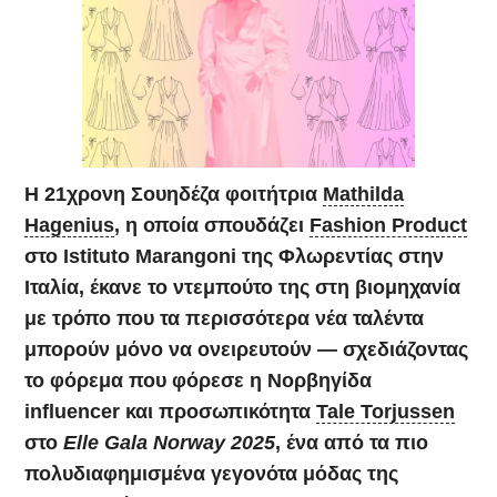
Η 21χρονη Σουηδέζα φοιτήτρια
Mathilda
Hagenius
, η οποία σπουδάζει
Fashion Product
στο Istituto Marangoni της Φλωρεντίας στην
Ιταλία, έκανε το ντεμπούτο της στη βιομηχανία
με τρόπο που τα περισσότερα νέα ταλέντα
μπορούν μόνο να ονειρευτούν — σχεδιάζοντας
το φόρεμα που φόρεσε η Νορβηγίδα
influencer και προσωπικότητα
Tale Torjussen
στο
Elle Gala Norway 2025
, ένα από τα πιο
πολυδιαφημισμένα γεγονότα μόδας της