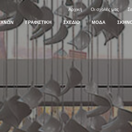
Αρχική
Οι σχολές μας
Σε
ΕΧΝΩΝ
ΓΡΑΦΙΣΤΙΚΗ
ΣΧΕΔΙΟ
ΜΟΔΑ
ΣΚΗΝΟ