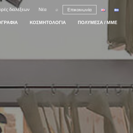
ιρές διαλέξεων
Νέα
⌕
Επικοινωνία
ΓΡΑΦΙΑ
ΚΟΣΜΗΤΟΛΟΓΙΑ
ΠΟΛΥΜΕΣΑ / MME