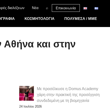
ιρές διαλέξεων
Νέα
⌕
Επικοινωνία
ΓΡΑΦΙΑ
ΚΟΣΜΗΤΟΛΟΓΙΑ
ΠΟΛΥΜΕΣΑ / MME
 Αθήνα και στην
Με προσέλκυσε η Domus Academy
χάρη στην πρακτική της προσέγγιση
συνδεδεμένη με τη βιομηχανία
24 Ιουλίου 2026