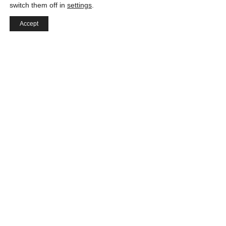
switch them off in
settings
.
Accept
Σχεδιασμός αλληλεπίδρασης
Το μεταπτυχιακό πρόγραμμα σπουδών της
Domus Academy στον Σχεδιασμό
αλληλεπίδρασης βασίζεται σε εργαστήρια και
υποστηρίζεται από σεμινάρια, διαλέξεις,
φροντιστήρια και πρακτική άσκηση.
Επαγγελματίες της βιομηχανίας, ο διευθυντής
του προγράμματος και οι υπεύθυνοι έργων
καθοδηγούν τον σπουδαστή μέσω ατομικής
συμβουλευτικής και καθοδήγησης.